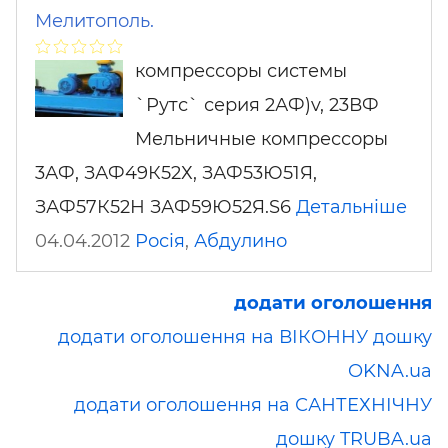
Мелитополь.
компрессоры системы
`Рутс` серия 2АФ)v, 23ВФ
Мельничные компрессоры
3АФ, ЗАФ49К52Х, ЗАФ53Ю51Я,
ЗАФ57К52Н ЗАФ59Ю52Я.S6
Детальніше
04.04.2012
Росія
,
Абдулино
додати оголошення
додати оголошення на ВІКОННУ дошку
OKNA.ua
додати оголошення на САНТЕХНІЧНУ
дошку TRUBA.ua