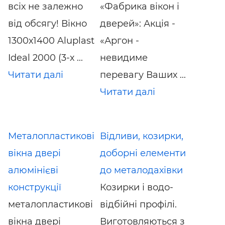
всіх не залежно
«Фабрика вікон і
від обсягу! Вікно
дверей»: Акція -
1300х1400 Aluplast
«Аргон -
Ideal 2000 (3-х ...
невидиме
Читати далі
перевагу Ваших ...
Читати далі
Металопластикові
Відливи, козирки,
вікна двері
доборні елементи
алюмінієві
до металодахівки
конструкції
Козирки і водо-
металопластикові
відбійні профілі.
вікна двері
Виготовляються з