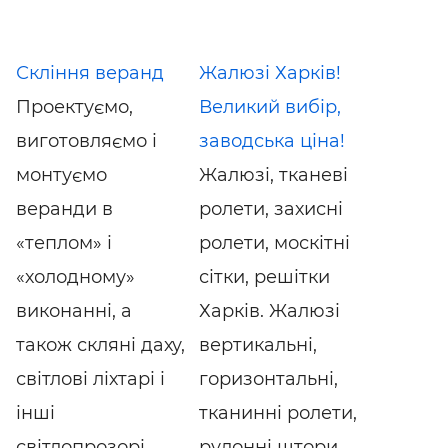
Скління веранд
Жалюзі Харків!
Проектуємо,
Великий вибір,
виготовляємо і
заводська ціна!
монтуємо
Жалюзі, тканеві
веранди в
ролети, захисні
«теплом» і
ролети, москітні
«холодному»
сітки, решітки
виконанні, а
Харків. Жалюзі
також скляні даху,
вертикальні,
світлові ліхтарі і
горизонтальні,
інші
тканинні ролети,
світлопрозорі ...
рулонні штори,