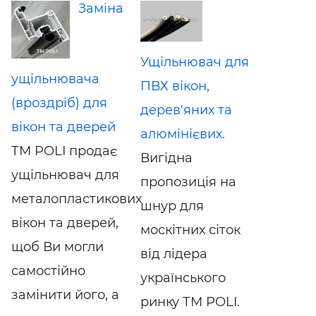
Заміна
Ущільнювач для
ущільнювача
ПВХ вікон,
(вроздріб) для
дерев'яних та
вікон та дверей
алюмінієвих.
ТМ POLI продає
Вигідна
ущільнювач для
пропозиція на
металопластикових
шнур для
вікон та дверей,
москітних сіток
щоб Ви могли
від лідера
самостійно
українського
замінити його, а
ринку ТМ POLI.