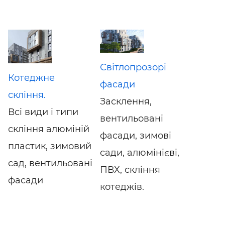
Світлопрозорі
Котеджне
фасади
скління.
Засклення,
Всі види і типи
вентильовані
скління алюміній
фасади, зимові
пластик, зимовий
сади, алюмінієві,
сад, вентильовані
ПВХ, скління
фасади
котеджів.