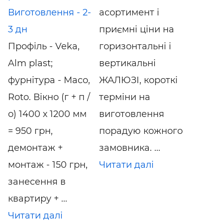
Виготовлення - 2-
асортимент і
3 дн
приємні ціни на
Профіль - Veka,
горизонтальні і
Alm plast;
вертикальні
фурнітура - Maco,
ЖАЛЮЗІ, короткі
Roto. Вікно (г + п /
терміни на
о) 1400 х 1200 мм
виготовлення
= 950 грн,
порадую кожного
демонтаж +
замовника. ...
монтаж - 150 грн,
Читати далі
занесення в
квартиру + ...
Читати далі