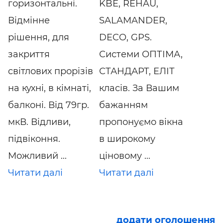
горизонтальні.
KBE, REHAU,
Відмінне
SALAMANDER,
рішення, для
DECO, GPS.
закриття
Системи ОПТІМА,
світлових прорізів
СТАНДАРТ, ЕЛІТ
на кухні, в кімнаті,
класів. За Вашим
балконі. Від 79гр.
бажанням
мкВ. Відливи,
пропонуємо вікна
підвіконня.
в широкому
Можливий ...
ціновому ...
Читати далі
Читати далі
додати оголошення