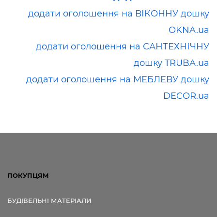
додати оголошення на ВІКОННУ дошку
OKNA.ua
додати оголошення на САНТЕХНІЧНУ
дошку TRUBA.ua
додати оголошення на МЕБЛЕВУ дошку
DECOR.ua
ПОКУПЦЯМ
БУДІВЕЛЬНІ МАТЕРІАЛИ