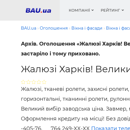
КОМПАНІЇ
РЕЙТИНГ
BAU.ua
Оголошення
Вікна і фасади
Вікна і фа
Архів. Оголошення «Жалюзі Харків! Вел
Вікна
Будівел
Сантехн
Труби, 
Вистав
застаріло і тому приховано.
Матеріа
Інстру
Електр
Сипучі м
Катало
пінобл
цемент .
Жалюзі Харків! Велики
Проект
Меблі
Оголо
Фарби, 
Покрів
Медіа
Опален
Рейтинг
Теплоіз
Жалюзі, тканеві ролети, захисні ролети,
Кондиц
Фарби, 
горизонтальні, тканинні ролети, рулонн
Оздобл
Будівел
Великий вибір заводська ціна. Завмер, 
Вікна і
Оформлення кредиту на місці! Без довід
Будівел
-405-76,
764 249-XX-XX
Показати тел