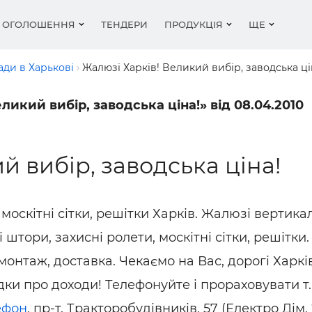
ОГОЛОШЕННЯ
ТЕНДЕРИ
ПРОДУКЦІЯ
ЩЕ
сади в Харькові
Жалюзі Харків! Великий вибір, заводська ці
икий вибір, заводська ціна!» від 08.04.2010
ьні матеріали
іка
фітинги та арматура
ки
Покрівля
Будівельні роботи
Водопостачання і кан
Метал та вироби з м
Відео та подкасти
ли для стін - цегла,
мент
ика
атеріали, гравій, пісок,
ги компаній
Метал та вироби з м
Обладнання
Різне
Двері
Новини
оки
..
й вибір, заводська ціна!
ування
шення
Нерухомість
Метал, вироби з мет
Рейтинги
емалі, лаки
ля
Вікна
ня
и сайтів
Організації
Робота в будівництві
Статті
оляційні матеріали
Вакансії
Пиломатеріали
 москітні сітки, решітки Харків. Жалюзі вертикал
іонери, вентиляція
емалі, лаки
Покрівля, матеріали
Оздоблювальні мате
і штори, захисні
ролети, москітні сітки, решітки.
ювальні матеріали
ьна хімія
Двері, ворота
Матеріали для стін - 
піноблоки
монтаж, доставка. Чекаємо на Вас, дорогі Харків
 фасади
Пиломатеріали, лісо
ки про доходи! Телефонуйте і прораховувати т.
ьна хімія
Цегла, цемент, бетон
тощо
ефон
, пр-т. Тракторобудівників, 57 (Електро Дім,