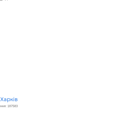
 —
:
Харків
ння: 187583