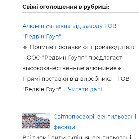
Свіжі оголошення в рубриці:
Алюмінієві вікна від заводу ТОВ
"Редвін Груп"
🔹 Прямые поставки от производителя
– ООО "Редвин Групп" предлагает
высококачественные алюминие🔹
Прямі поставки від виробника - ТОВ
"Редвін Груп" ...
Читати далі
Світлопрозорі, вентильовані
фасади
Всі типи і види скління, вентильовані