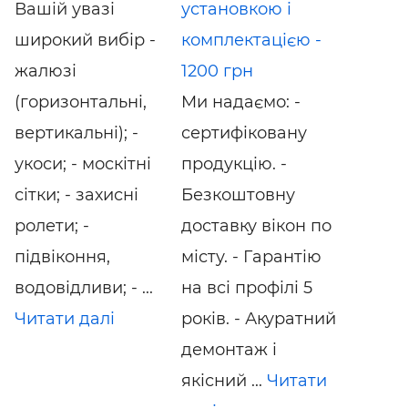
Вашій увазі
установкою і
широкий вибір -
комплектацією -
жалюзі
1200 грн
(горизонтальні,
Mи надаємо: -
вертикальні); -
сертифіковану
укоси; - москітні
продукцію. -
сітки; - захисні
Безкоштовну
ролети; -
доставку вікон по
підвіконня,
місту. - Гарантію
водовідливи; - ...
на всі профілі 5
Читати далі
років. - Акуратний
демонтаж і
якісний ...
Читати