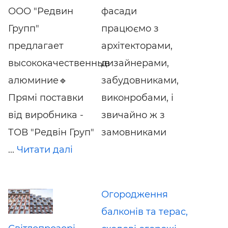
ООО "Редвин
фасади
Групп"
працюємо з
предлагает
архітекторами,
высококачественные
дизайнерами,
алюминие🔹
забудовниками,
Прямі поставки
виконробами, і
від виробника -
звичайно ж з
ТОВ "Редвін Груп"
замовниками
...
Читати далі
Огородження
балконів та терас,