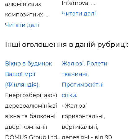
Internova, ...
алюмінієвих
Читати далі
композитних ...
Читати далі
Інші оголошення в даній рубриці:
Вікно в будинок
Жалюзі. Ролети
Вашої мрії
тканинні.
(Фінляндія).
Протимоскітні
Енергозберігаючі
сітки.
деревоалюмінієві
• Жалюзі
вікна та балконні
горизонтальні,
двері компанії
вертикальні,
DOMUS Group Ltd.
дерев'яні - від 90