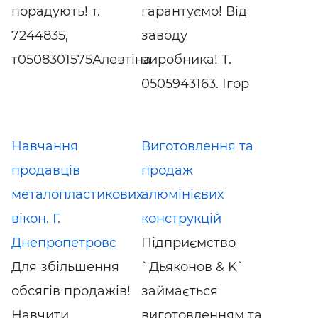
порадують! т.
гарантуємо! Від
7244835,
заводу
т0508301575Алевтіна
виробника! Т.
0505943163. Ігор
Навчання
Виготовлення та
продавців
продаж
металопластикових
алюмінієвих
вікон. Г.
конструкцій
Днепропетровс
Підприємство
Для збільшення
`Дьяконов & K`
обсягів продажів!
займається
Навчити
виготовленням та