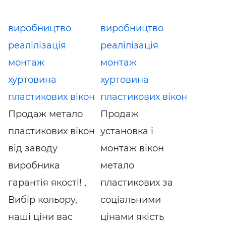
виробництво
виробництво
реалілізація
реалілізація
монтаж
монтаж
хуртовина
хуртовина
пластикових вікон
пластикових вікон
Продаж метало
Продаж
пластикових вікон
установка і
від заводу
монтаж вікон
виробника
метало
гарантія якості! ,
пластикових за
Вибір кольору,
соціальними
наші ціни вас
цінами якість