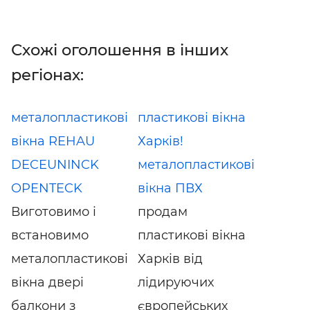
Схожі оголошення в інших
регіонах:
металопластикові
пластикові вікна
вікна REHAU
Харків!
DECEUNINCK
металопластикові
OPENTECK
вікна ПВХ
Виготовимо і
продам
встановимо
пластикові вікна
металопластикові
Харків від
вікна двері
лідируючих
балкони з
європейських