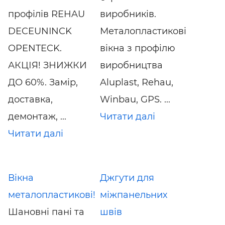
профілів REHAU
виробників.
DECEUNINCK
Металопластикові
OPENTECK.
вікна з профілю
АКЦІЯ! ЗНИЖКИ
виробництва
ДО 60%. Замір,
Aluplast, Rehau,
доставка,
Winbau, GPS. ...
демонтаж, ...
Читати далі
Читати далі
Вікна
Джгути для
металопластикові!
міжпанельних
Шановні пані та
швів