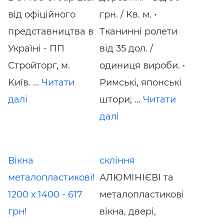
від офіційного
грн. / Кв. м. •
представництва в
Тканинні ролети
Україні - ПП
від 35 дол. /
Стройторг, м.
одиниця вироби. •
Київ. ...
Читати
Римські, японські
далі
штори; ...
Читати
далі
Вікна
скління
металопластикові!
АЛЮМІНІЄВІ та
1200 х 1400 - 617
металопластикові
грн!
вікна, двері,