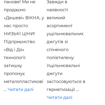
панове! Ми не
Завжди в
продаємо
наявності
«Дешеві» ВІКНА, у
великий
нас просто
асортимент
НИЗЬКІ ЦІНИ!
ущільнювальних
Підприємство
джгутів зі
«Від і До»
спіненого
технології
поліетилену.
затишку
Ущільнювальні
пропонує
джгути
металопластикові
застосовуються в
...
Читати далі
герметизації ...
Читати далі