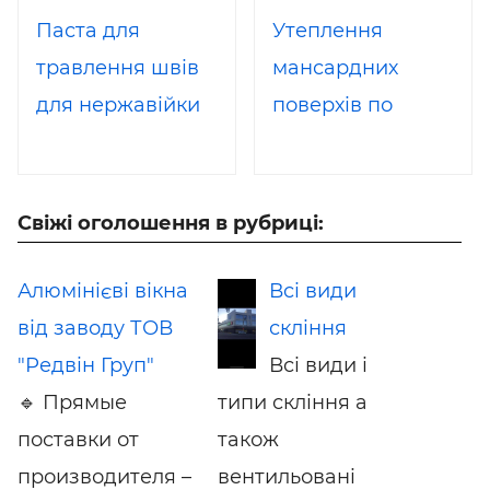
Паста для
Утеплення
травлення швів
мансардних
для нержавійки
поверхів по
SAROX 2кг
кроквяної
частині
пінополіуретаном,
Свіжі оголошення в рубриці:
що напилюється.
Алюмінієві вікна
Всі види
Монолітно,
від заводу ТОВ
скління
висоеффективно
"Редвін Груп"
Всі види і
🔹 Прямые
типи скління а
поставки от
також
производителя –
вентильовані