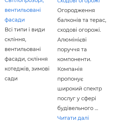
Світлопрозорі,
сходові огорожі
вентильовані
Огородження
фасади
балконів та терас,
Всі типи і види
сходові огорожі.
скління,
Алюмінієві
вентильовані
поруччя та
фасади, скління
компоненти.
котеджів, зимові
Компанія
сади
пропонує
широкий спектр
послуг у сфері
будівельного ...
Читати далі