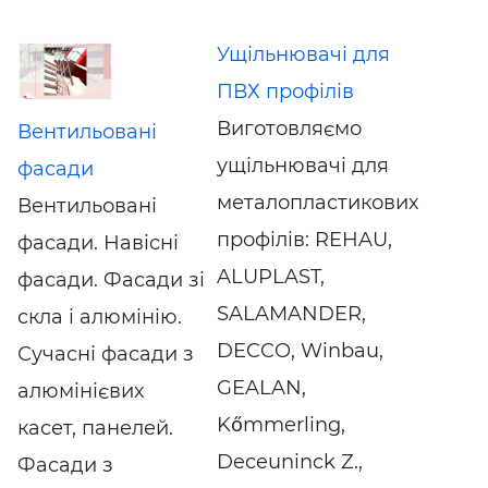
Ущільнювачі для
ПВХ профілів
Виготовляємо
Вентильовані
ущільнювачі для
фасади
металопластикових
Вентильовані
профілів: REHAU,
фасади. Навісні
ALUPLAST,
фасади. Фасади зі
SALAMANDER,
скла і алюмінію.
DECCO, Winbau,
Сучасні фасади з
GEALAN,
алюмінієвих
Kőmmerling,
касет, панелей.
Deceuninck Z.,
Фасади з