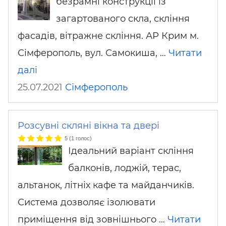
безрамні конструкції із
загартованого скла, скління
фасадів, вітражне скління. АР Крим м.
Сімферополь, вул. Самокиша, …
Читати
далі
25.07.2021
Сімферополь
Розсувні скляні вікна та двері
5
(
1
голос)
Ідеальний варіант скління
балконів, лоджій, терас,
альтанок, літніх кафе та майданчиків.
Система дозволяє ізолювати
приміщення від зовнішнього …
Читати