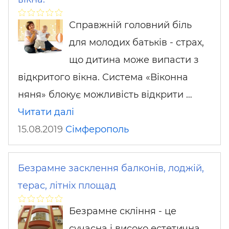
Справжній головний біль
для молодих батьків - страх,
що дитина може випасти з
відкритого вікна. Система «Віконна
няня» блокує можливість відкрити …
Читати далі
15.08.2019
Сімферополь
Безрамне засклення балконів, лоджій,
терас, літніх площад
Безрамне скління - це
сучасна і високо естетична