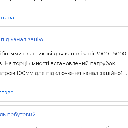
лтава
 під каналізацію
ібні ями пластикові для каналізації 3000 і 5000
ів. На торці ємності встановлений патрубок
етром 100мм для підключення каналізаційної …
лтава
ь побутовий.