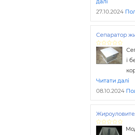
далі
27.10.2024
По
Сепаратор жи
Се
і 
ко
Читати далі
08.10.2024
По
Жироуловител
Мод