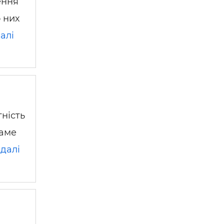
ення
 них
алі
тність
саме
далі