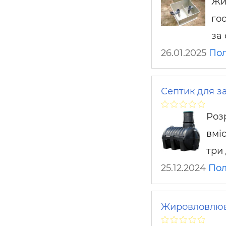
Жи
го
за
26.01.2025
Пол
Септик для за
Роз
вмі
три
25.12.2024
Пол
Жировловлювач