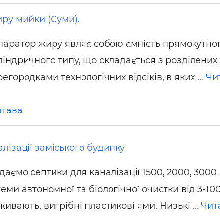
ру мийки (Суми).
паратор жиру являє собою ємність прямокутно
ліндричного типу, що складається з розділених
регородками технологічних відсіків, в яких …
Чи
лтава
лізації заміського будинку
аємо септики для каналізації 1500, 2000, 3000 
еми автономної та біологічної очистки від 3-10
живають, вигрібні пластикові ями. Низькі …
Чит