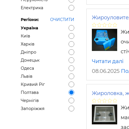
Електрика
Жироуловител
Регіони:
ОЧИСТИТИ
Україна
Жи
Київ
оч
Харків
ст
Дніпро
Донецьк
Читати далі
Одеса
08.06.2025
По
Львів
Кривий Ріг
Полтава
Жироловка, 
Чернігів
Жи
Запоріжжя
ма
за