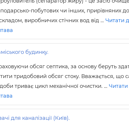
роуловитель (сепаратор жиру) - це засіб очищ
сподарсько-побутових чи інших, прирівняних до
 складом, виробничих стічних вод від …
Читати д
тава
міського будинку.
раховуючи обсяг септика, за основу беруть зда
стити тридобовий обсяг стоку. Вважається, що 
 доби триває цикл механічної очистки. …
Читати 
тава
і для каналізації (Київ).