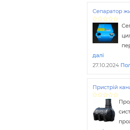
Сепаратор жи
Се
ци
пе
далі
27.10.2024
По
Пристрій кана
Прод
сист
про