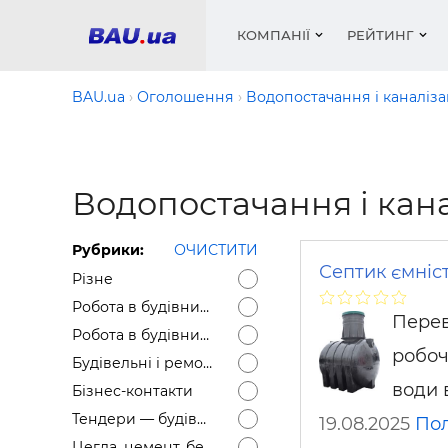
КОМПАНІЇ
РЕЙТИНГ
BAU.ua
Оголошення
Водопостачання і каналіза
Вікна
Будівел
Сантехн
Труби, 
Вистав
Водопостачання і кана
Матеріа
Інстру
Електр
Сипучі м
Катало
пінобл
цемент .
Проект
Меблі
Оголо
Рубрики:
ОЧИСТИТИ
Фарби, 
Покрів
Медіа
Опален
Рейтинг
Септик ємніст
Різне
Теплоіз
Робота в будівництві — Вакансії
Кондиц
Фарби, 
Перев
Робота в будівництві — Резюме
Оздобл
Будівел
робоч
Будівельні і ремонтні послуги
Вікна і
води 
Бізнес-контакти
Будівел
Тендери — будівельні
19.08.2025
По
Цегла, цемент, бетон, щебінь тощо