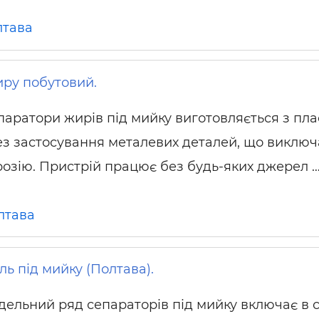
лтава
ру побутовий.
паратори жирів під мийку виготовляється з пла
без застосування металевих деталей, що виключ
розію. Пристрій працює без будь-яких джерел 
лтава
ь під мийку (Полтава).
ельний ряд сепараторів під мийку включає в 