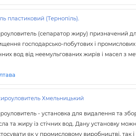
ь пластиковий (Тернопіль).
роуловитель (сепаратор жиру) призначений д
ищення господарсько-побутових і промислових
ічних вод від неемульгованих жирів і масел з м
лтава
жироуловитель Хмельницький
роуловитель - установка для видалення та збо
сла та жиру із стічних вод. Дану установку мож
стосувати як у промисловому виробництві, так і