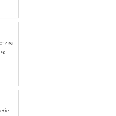
стика
ає
…
себе