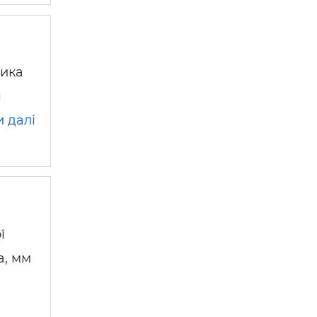
 —
тика
я
 далі
ї
а, мм
і