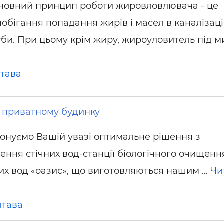
новний принцип роботи жировловлювача - це
побігання попадання жирів і масел в каналізаці
уби. При цьому крім жиру, жироуловитель під м
тава
в приватному будинку
онуємо Вашій увазі оптимальне рішення з
ення стічних вод-станції біологічного очищенн
них вод «оазис», що виготовляються нашим …
Чи
лтава