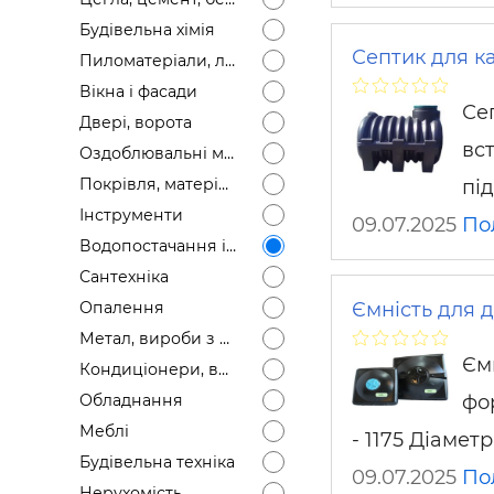
Будівел
Будівельна хімія
Септик для ка
Пиломатеріали, лісоматеріали
Вікна і фасади
Се
Двері, ворота
вс
Оздоблювальні матеріали
Покрівля, матеріали
пі
Інструменти
09.07.2025
По
Водопостачання і каналізація
Сантехніка
Ємність для 
Опалення
Метал, вироби з металу
Єм
Кондиціонери, вентиляція
фо
Обладнання
Меблі
- 1175 Діамет
Будівельна техніка
09.07.2025
По
Нерухомість