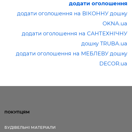
додати оголошення
додати оголошення на ВІКОННУ дошку
OKNA.ua
додати оголошення на САНТЕХНІЧНУ
дошку TRUBA.ua
додати оголошення на МЕБЛЕВУ дошку
DECOR.ua
ПОКУПЦЯМ
БУДІВЕЛЬНІ МАТЕРІАЛИ