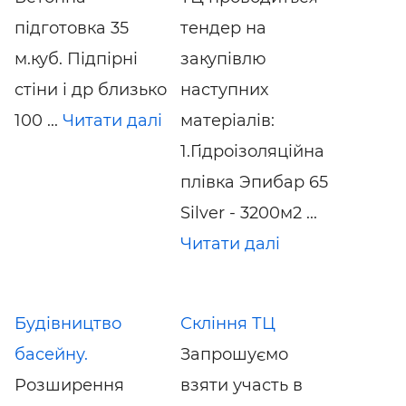
підготовка 35
тендер на
м.куб. Підпірні
закупівлю
стіни і др близько
наступних
100 ...
Читати далі
матеріалів:
1.Гідроізоляційна
плівка Эпибар 65
Silver - 3200м2 ...
Читати далі
Будівництво
Скління ТЦ
басейну.
Запрошуємо
Розширення
взяти участь в