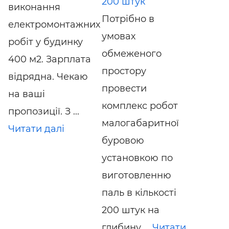
200 штук
виконання
Потрібно в
електромонтажних
умовах
робіт у будинку
обмеженого
400 м2. Зарплата
простору
відрядна. Чекаю
провести
на ваші
комплекс робот
пропозиції. З ...
малогабаритної
Читати далі
буровою
установкою по
виготовленню
паль в кількості
200 штук на
глибину ...
Читати