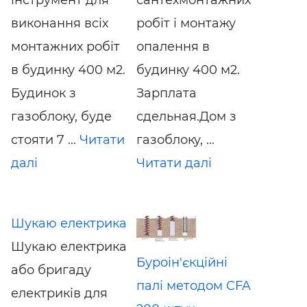
інструмент для
сантехмонтажних
виконання всіх
робіт і монтажу
монтажних робіт
опалення в
в будинку 400 м2.
будинку 400 м2.
Будинок з
Зарплата
газоблоку, буде
сдельная.Дом з
стояти 7 ...
Читати
газоблоку, ...
далі
Читати далі
Шукаю електрика
Шукаю електрика
Буроін'єкційні
або бригаду
палі методом CFA
електриків для