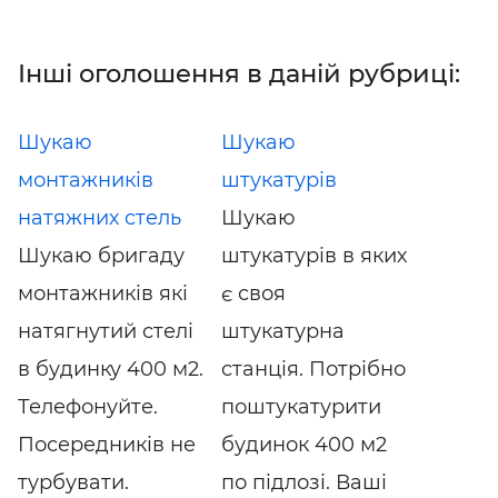
що напилюється.
Монолітно,
Інші оголошення в даній рубриці:
висоеффективно
Шукаю
Шукаю
монтажників
штукатурів
натяжних стель
Шукаю
Шукаю бригаду
штукатурів в яких
монтажників які
є своя
натягнутий стелі
штукатурна
в будинку 400 м2.
станція. Потрібно
Телефонуйте.
поштукатурити
Посередників не
будинок 400 м2
турбувати.
по підлозі. Ваші