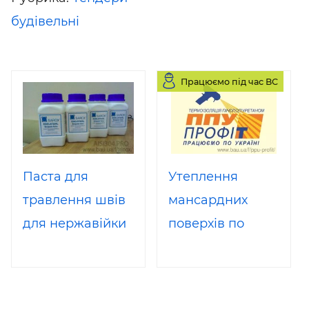
будівельні
Працюємо під час ВС
Паста для
Утеплення
травлення швів
мансардних
для нержавійки
поверхів по
SAROX 2кг
кроквяної
частині
пінополіуретаном,