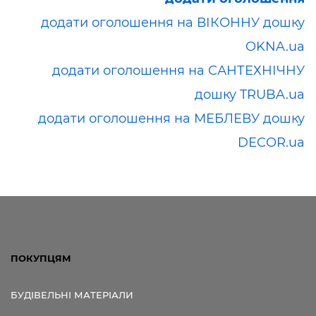
додати оголошення на ВІКОННУ дошку
OKNA.ua
додати оголошення на САНТЕХНІЧНУ
дошку TRUBA.ua
додати оголошення на МЕБЛЕВУ дошку
DECOR.ua
ПОКУПЦЯМ
БУДІВЕЛЬНІ МАТЕРІАЛИ