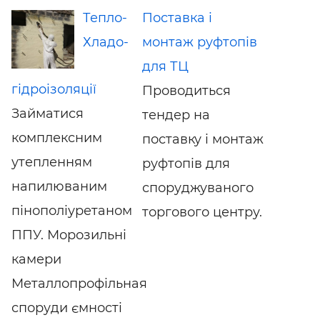
Тепло-
Поставка і
Хладо-
монтаж руфтопів
для ТЦ
гідроізоляції
Проводиться
Займатися
тендер на
комплексним
поставку і монтаж
утепленням
руфтопів для
напилюваним
споруджуваного
пінополіуретаном
торгового центру.
ППУ. Морозильні
камери
Металлопрофільная
споруди ємності