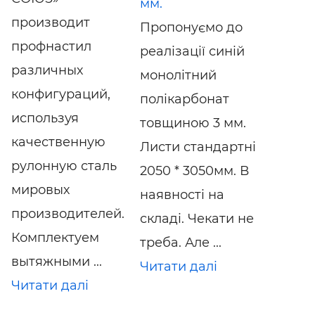
мм.
производит
Пропонуємо до
профнастил
реалізації синій
различных
монолітний
конфигураций,
полікарбонат
используя
товщиною 3 мм.
качественную
Листи стандартні
рулонную сталь
2050 * 3050мм. В
мировых
наявності на
производителей.
складі. Чекати не
Комплектуем
треба. Але ...
вытяжными ...
Читати далі
Читати далі