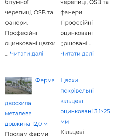
бітумної
черепиці, OSB та
черепиці, OSB та
фанери
фанери.
Професійні
Професійні
оцинковані
оцинковані цвяхи
єршовані ...
...
Читати далі
Читати далі
Ферма
Цвяхи
покрівельні
кільцеві
двосхила
оцинковані 3,1×25
металева
мм
довжина 12,0 м
Кільцеві
Продам ферми