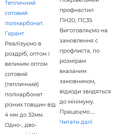
Тепличний
профнастил
сотовий
ПН20, ПС35
полікарбонат.
Виготовляємо на
Гарант
замовлення с
Реалізуємо в
профлиста, по
роздріб, оптом і
розмірам
великим оптом
вказаним
сотовий
замовником,
(тепличний)
відходи зводяться
полікарбонат
до мінімуму.
різних товщин від
Працюємо ...
4 мм до 32мм.
Читати далі
Одно-, дво-