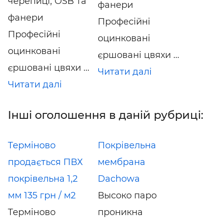
черепиці, OSB та
фанери
фанери
Професійні
Професійні
оцинковані
оцинковані
єршовані цвяхи ...
єршовані цвяхи ...
Читати далі
Читати далі
Інші оголошення в даній рубриці:
Терміново
Покрівельна
продається ПВХ
мембрана
покрівельна 1,2
Dachowa
мм 135 грн / м2
Высоко паро
Терміново
проникна