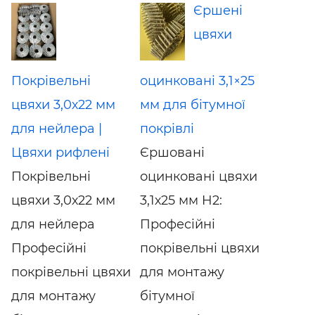
Єршені
цвяхи
Покрівельні
оцинковані 3,1×25
цвяхи 3,0х22 мм
мм для бітумної
для нейлера |
покрівлі
Цвяхи рифлені
Єршовані
Покрівельні
оцинковані цвяхи
цвяхи 3,0х22 мм
3,1х25 мм H2:
для нейлера
Професійні
Професійні
покрівельні цвяхи
покрівельні цвяхи
для монтажу
для монтажу
бітумної