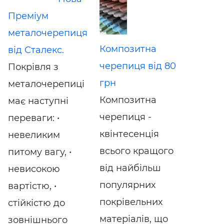
Преміум
металочерепиця
Композитна
від Сталекс.
черепиця від 80
Покрівля з
грн
металочерепиці
Композитна
має наступні
черепиця -
переваги: •
квінтесенція
невеликим
всього кращого
питому вагу, •
від найбільш
невисокою
популярних
вартістю, •
покрівельних
стійкістю до
матеріалів, що
зовнішнього