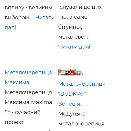
існували до цих
впливу • великим
пір, а саме
вибором ...
Читати
бітумної,
далі
металевої ...
Читати далі
Металочерепица
Максима.
Металочерепиця
Металочерепиця
"BUDMAT"
Максима Maxima
Венеція.
™ - сучасний
Модульна
проект,
металочерепиця