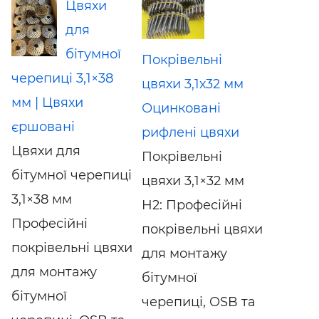
Цвяхи
для
бітумної
Покрівельні
черепиці 3,1×38
цвяхи 3,1х32 мм
мм | Цвяхи
Оцинковані
єршовані
рифлені цвяхи
Цвяхи для
Покрівельні
бітумної черепиці
цвяхи 3,1×32 мм
3,1×38 мм
H2: Професійні
Професійні
покрівельні цвяхи
покрівельні цвяхи
для монтажу
для монтажу
бітумної
бітумної
черепиці, OSB та