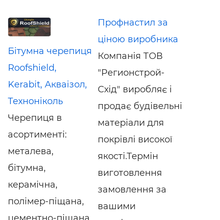
Профнастил за
ціною виробника
Бітумна черепиця
Компанія ТОВ
Roofshield,
"Регионстрой-
Kerabit, Акваізол,
Схід" виробляє і
Техноніколь
продає будівельні
Черепиця в
матеріали для
асортименті:
покрівлі високої
металева,
якості.Термін
бітумна,
виготовлення
керамічна,
замовлення за
полімер-піщана,
вашими
цементно-піщана,