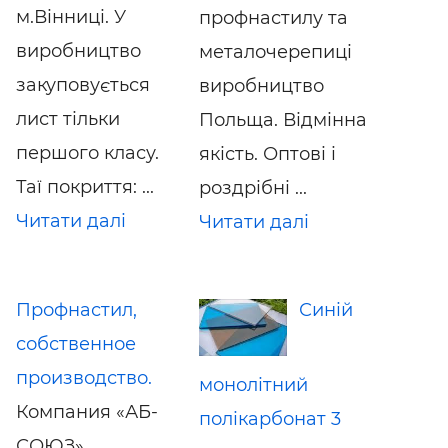
м.Вінниці. У
профнастилу та
виробництво
металочерепиці
закуповується
виробництво
лист тільки
Польща. Відмінна
першого класу.
якість. Оптові і
Таї покриття: ...
роздрібні ...
Читати далі
Читати далі
Профнастил,
Синій
собственное
производство.
монолітний
Компания «АБ-
полікарбонат 3
СОЮЗ»