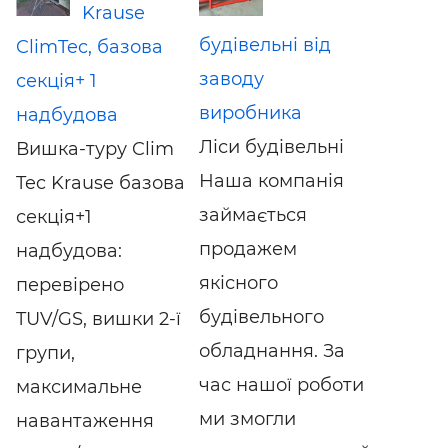
Krause
будівельні від
ClimTec, базова
заводу
секція+ 1
виробника
надбудова
Ліси будівельні
Вишка-туру Clim
Наша компанія
Tec Krause базова
займається
секція+1
продажем
надбудова:
якісного
перевірено
будівельного
TUV/GS, вишки 2-ї
обладнання. За
групи,
час нашої роботи
максимальне
ми змогли
навантаження