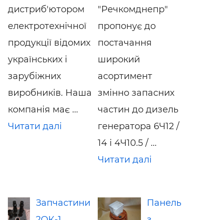
дистриб'ютором
"Речкомднепр"
електротехнічної
пропонує до
продукції відомих
постачання
українських і
широкий
зарубіжних
асортимент
виробників. Наша
змінно запасних
компанія має ...
частин до дизель
Читати далі
генератора 6Ч12 /
14 і 4Ч10.5 / ...
Читати далі
Запчастини
Панель
2ОК-1
з