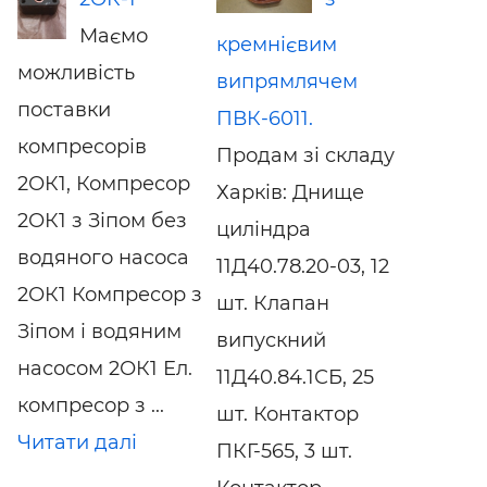
Маємо
кремнієвим
можливість
випрямлячем
поставки
ПВК-6011.
компресорів
Продам зі складу
2ОК1, Компресор
Харків: Днище
2ОК1 з Зіпом без
циліндра
водяного насоса
11Д40.78.20-03, 12
2ОК1 Компресор з
шт. Клапан
Зіпом і водяним
випускний
насосом 2ОК1 Ел.
11Д40.84.1СБ, 25
компресор з ...
шт. Контактор
Читати далі
ПКГ-565, 3 шт.