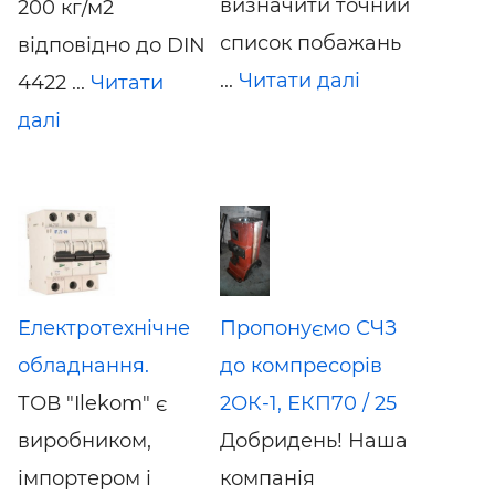
визначити точний
200 кг/м2
список побажань
відповідно до DIN
...
Читати далі
4422 ...
Читати
далі
Електротехнічне
Пропонуємо СЧЗ
обладнання.
до компресорів
ТОВ "Ilekom" є
2ОК-1, ЕКП70 / 25
виробником,
Добридень! Наша
імпортером і
компанія