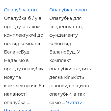
Опалубка стін
Опалубка колон
Опалубка б / у в
Опалубка для
оренду, а також
зведення стін,
комплектуючі до
фундаменту,
неї від компанії
колон від
БалансБуд.
БалансБуд. У
Надаємо в
комплект
оренду опалубку
опалубки входить
нову та
деяка кількість
комплектуючі. Є в
різновидів щитів
наявності
опалубки, а так
опалубка ...
само ...
Читати
Читати далі
далі