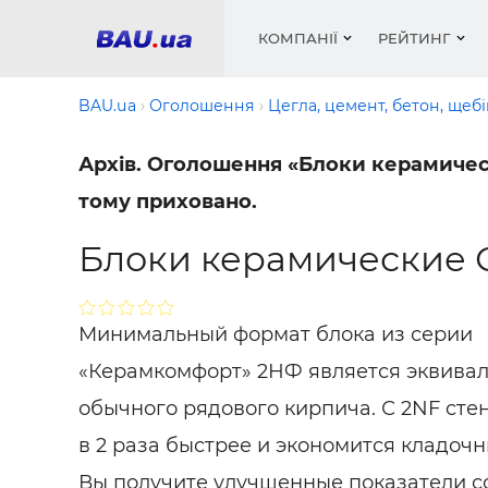
КОМПАНІЇ
РЕЙТИНГ
BAU.ua
Оголошення
Цегла, цемент, бетон, щеб
Архів. Оголошення «Блоки керамически
Вікна
Будівел
Сантехн
Труби, 
Вистав
тому приховано.
Матеріа
Інстру
Електр
Сипучі м
Катало
пінобл
цемент .
Блоки керамические 
Проект
Меблі
Оголо
Фарби, 
Покрів
Медіа
Опален
Рейтинг
Теплоіз
Минимальный формат блока из серии
Кондиц
Фарби, 
«Керамкомфорт» 2НФ является эквивале
Оздобл
Будівел
обычного рядового кирпича. С 2NF cте
Вікна і
в 2 раза быстрее
и экономится кладочн
Будівел
Вы получите улучшенные показатели 