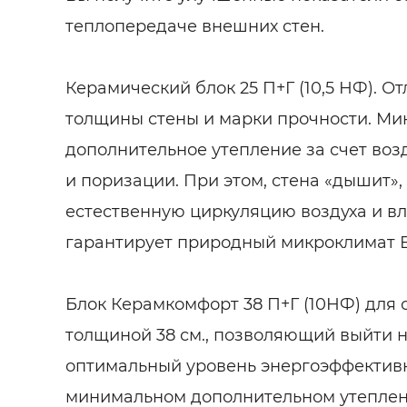
Будівел
теплопередаче внешних стен.
Керамический блок 25 П+Г (10,5 НФ). О
толщины стены и марки прочности. М
дополнительное утепление за счет во
и поризации. При этом, стена «дышит»
естественную циркуляцию воздуха и вл
гарантирует природный микроклимат 
Блок Керамкомфорт 38 П+Г (10НФ) для 
толщиной 38 см., позволяющий выйти 
оптимальный уровень энергоэффектив
минимальном дополнительном утеплен