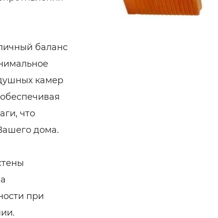
ьні і ремонтні послуги
Робота в будівництві
Резюме
тличный баланс
инимальное
здушных камер
, обеспечивая
аги, что
Вашего дома.
стены
на
ности при
ии.