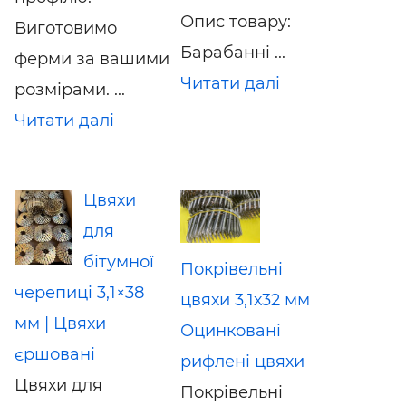
Опис товару:
Виготовимо
Барабанні ...
ферми за вашими
Читати далі
розмірами. ...
Читати далі
Цвяхи
для
бітумної
Покрівельні
черепиці 3,1×38
цвяхи 3,1х32 мм
мм | Цвяхи
Оцинковані
єршовані
рифлені цвяхи
Цвяхи для
Покрівельні