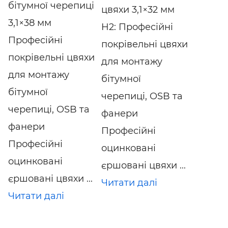
бітумної черепиці
цвяхи 3,1×32 мм
3,1×38 мм
H2: Професійні
Професійні
покрівельні цвяхи
покрівельні цвяхи
для монтажу
для монтажу
бітумної
бітумної
черепиці, OSB та
черепиці, OSB та
фанери
фанери
Професійні
Професійні
оцинковані
оцинковані
єршовані цвяхи ...
єршовані цвяхи ...
Читати далі
Читати далі