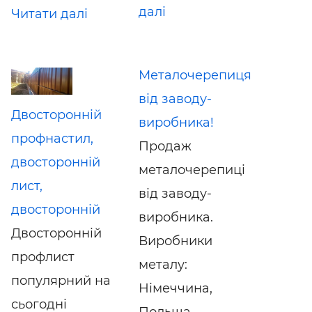
далі
Читати далі
Металочерепиця
від заводу-
Двосторонній
виробника!
профнастил,
Продаж
двосторонній
металочерепиці
лист,
від заводу-
двосторонній
виробника.
Двосторонній
Виробники
профлист
металу:
популярний на
Німеччина,
сьогодні
Польща,