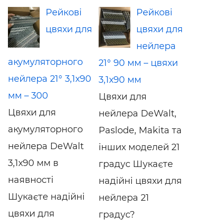
Рейкові
Рейкові
цвяхи для
цвяхи для
нейлера
акумуляторного
21° 90 мм – цвяхи
нейлера 21° 3,1х90
3,1х90 мм
мм – 300
Цвяхи для
Цвяхи для
нейлера DeWalt,
акумуляторного
Paslode, Makita та
нейлера DeWalt
інших моделей 21
3,1х90 мм в
градус Шукаєте
наявності
надійні цвяхи для
Шукаєте надійні
нейлера 21
цвяхи для
градус?