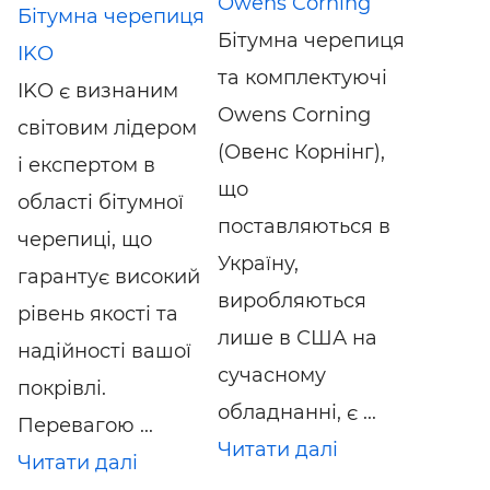
Owens Corning
Бітумна черепиця
Бітумна черепиця
IKO
та комплектуючі
IKO є визнаним
Owens Corning
світовим лідером
(Овенс Корнінг),
і експертом в
що
області бітумної
поставляються в
черепиці, що
Україну,
гарантує високий
виробляються
рівень якості та
лише в США на
надійності вашої
сучасному
покрівлі.
обладнанні, є ...
Перевагою ...
Читати далі
Читати далі