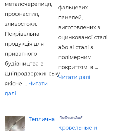
металочерепиця,
фальцевих
профнастил,
панелей,
зливостоки.
виготовлених з
Покрівельна
оцинкованої сталі
продукція для
або зі сталі з
приватного
полімерним
будівництва в
покриттям, в ...
Дніпродзержинську
Читати далі
якісне ...
Читати
далі
Теплична
Кровельные и