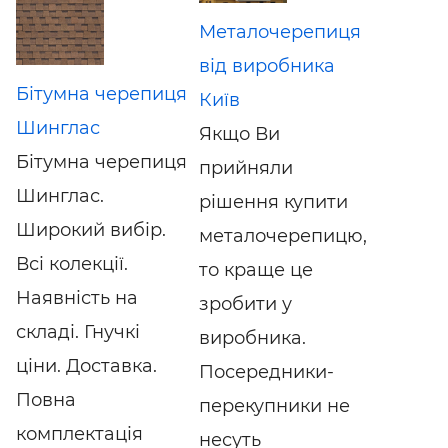
Металочерепиця
від виробника
Бітумна черепиця
Київ
Шинглас
Якщо Ви
Бітумна черепиця
прийняли
Шинглас.
рішення купити
Широкий вибір.
металочерепицю,
Всі колекції.
то краще це
Наявність на
зробити у
складі. Гнучкі
виробника.
ціни. Доставка.
Посередники-
Повна
перекупники не
комплектація
несуть