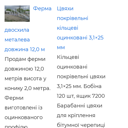
Ферма
Цвяхи
покрівельні
кільцеві
двосхила
оцинковані 3,1×25
металева
мм
довжина 12,0 м
Кільцеві
Продам ферми
оцинковані
довжиною 12,0
покрівельні цвяхи
метрів висота у
3,1×25 мм. Бобіна
конику 2,0 метра.
120 шт, ящик 7200
Ферми
Барабанні цвяхи
виготовлені із
для кріплення
оцинкованого
бітумної черепиці
профілю.