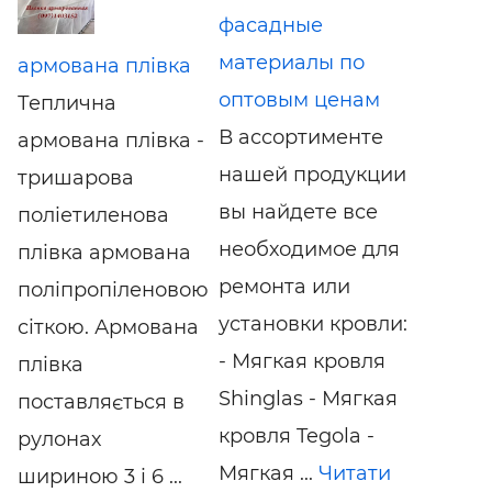
фасадные
материалы по
армована плівка
оптовым ценам
Теплична
В ассортименте
армована плівка -
нашей продукции
тришарова
вы найдете все
поліетиленова
необходимое для
плівка армована
ремонта или
поліпропіленовою
установки кровли:
сіткою. Армована
- Мягкая кровля
плівка
Shinglas - Мягкая
поставляється в
кровля Tegola -
рулонах
Мягкая ...
Читати
шириною 3 і 6 ...