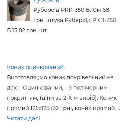
Рубероїд РКК-350 Б.10м 68
грн. штука Рубероїд РКП-350
Б.15 82 грн. шт.
Коник оцинкований.
Виготовляємо коник покрівельний на
дах: - Оцинкований, - З полімерним
покриттям, (ціни за 2-Х м виріб). Коник
прямий 125х125 (32 грн), коник прямий ...
Читати далі