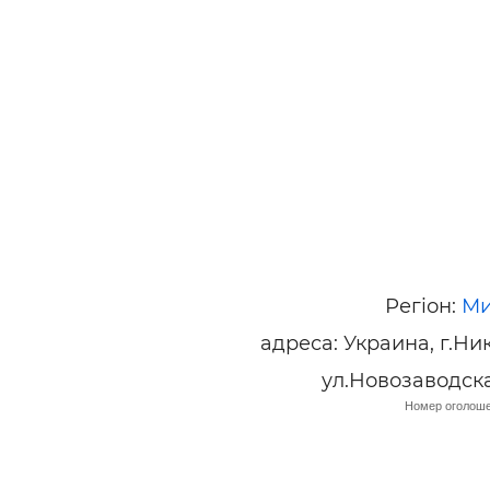
ьні і ремонтні послуги
Робота в будівництві
Резюме
Регіон:
Ми
адреса: Украина, г.Ни
ул.Новозаводск
Номер оголоше