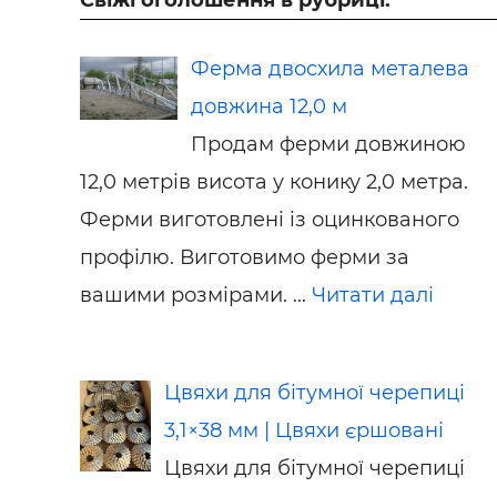
Ферма двосхила металева
довжина 12,0 м
Продам ферми довжиною
12,0 метрів висота у конику 2,0 метра.
Ферми виготовлені із оцинкованого
профілю. Виготовимо ферми за
вашими розмірами. ...
Читати далі
Цвяхи для бітумної черепиці
3,1×38 мм | Цвяхи єршовані
Цвяхи для бітумної черепиці