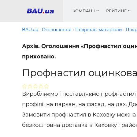
КОМПАНІЇ
РЕЙТИНГ
BAU.ua
Оголошення
Покрівля, матеріали
Покр
Архів. Оголошення «Профнастил оцинко
Вікна
Будівел
Сантехн
Труби, 
Вистав
приховано.
Матеріа
Інстру
Електр
Сипучі м
Катало
пінобл
цемент .
Профнастил оцинкован
Проект
Меблі
Оголо
Фарби, 
Покрів
Медіа
Опален
Рейтинг
Теплоіз
Виробляємо і поставляємо профнастил з
Кондиц
Фарби, 
профілі: на паркан, на фасад, на дах. 
Оздобл
Будівел
Замовити профнастил в Каховку можна п
Вікна і
безкоштовна доставка в Каховку і райо
Будівел