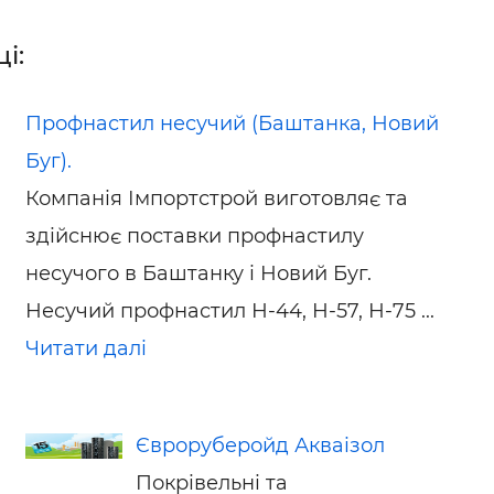
і:
Профнастил несучий (Баштанка, Новий
Буг).
Компанія Імпортстрой виготовляє та
здійснює поставки профнастилу
несучого в Баштанку і Новий Буг.
Несучий профнастил Н-44, Н-57, Н-75 ...
Читати далі
Євроруберойд Акваізол
Покрівельні та