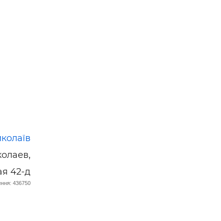
 —
колаїв
колаев,
ая 42-д
ння: 436750