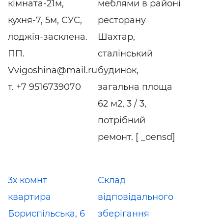
кімната-21м,
меблями в районі
кухня-7, 5м, СУС,
ресторану
лоджія-засклена.
Шахтар,
ПП.
сталінський
Vvigoshina@mail.ru
будинок,
т. +7 9516739070
загальна площа
62 м2, 3 / 3,
потрібний
ремонт. [ _oensd]
3х комнт
Склад
квартира
відповідального
Бориспільська, 6
зберігання