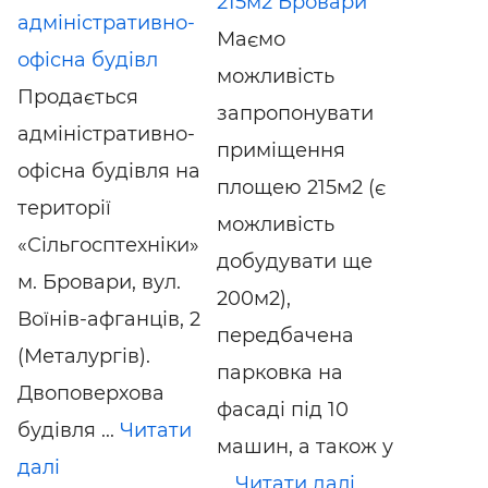
215м2 Бровари
адміністративно-
Маємо
офісна будівл
можливість
Продається
запропонувати
адміністративно-
приміщення
офісна будівля на
площею 215м2 (є
території
можливість
«Сільгосптехніки»
добудувати ще
м. Бровари, вул.
200м2),
Воїнів-афганців, 2
передбачена
(Металургів).
парковка на
Двоповерхова
фасаді під 10
будівля ...
Читати
машин, а також у
далі
...
Читати далі