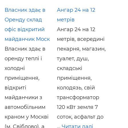
Власник здає в
Ангар 24 на 12
Оренду склад
метрів
офіс відкритий
Ангар 24 на 12
майданчик Моск
метрів, всередині
Власник здає в
пекарня, магазин,
оренду теплі і
туалет, душ,
холодні
складські
приміщення,
приміщення,
відкриті
колодязь, свій
майданчики з
трансформатор
автомобільним
120 кВт земля 7
краном у Москві
соток, асфальт до
(м. Свіблово), а
...
Читати далі