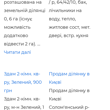
розташована на
/ р, 64/42/10, бак,
земельній ділянці
лічильники на
0, 6 га (існує
воду, тепло,
можливість
житлове сост, мет.
додатково
двері, встр. кухня
відвести 2 га). ...
Читати далі
Здам 2-кімн. кв-
Продам ділянку в
ру, Зелений, 900
Києві
грн
Продам ділянку в
Здам 2-кімн. кв-
Києві
ру, м-н Зелений, 1
Солом'янський р-