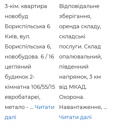
3-кім. квартира
Відповідальне
новобуд
зберігання,
Бориспільська 6
оренда складу,
Київ, вул.
складські
Бориспільська 6,
послуги. Склад
новобудова. 6 / 16
опалювальний,
цегляний
південний
будинок 2-
напрямок, 3 км
кімнатна 106/55/15
від МКАД.
евробатареі,
Охорона.
метало - ...
Читати
Навантаження, ...
далі
Читати далі