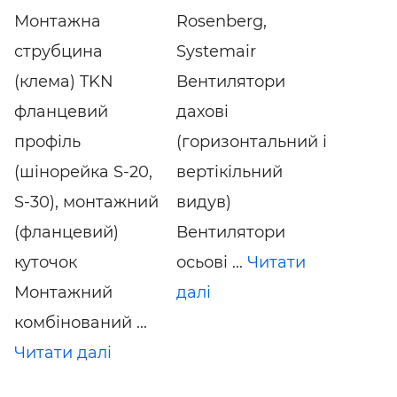
Монтажна
Rosenberg,
струбцина
Systemair
(клема) TKN
Вентилятори
фланцевий
дахові
профіль
(горизонтальний і
(шінорейка S-20,
вертікільний
S-30), монтажний
видув)
(фланцевий)
Вентилятори
куточок
осьові ...
Читати
Монтажний
далі
комбінований ...
Читати далі