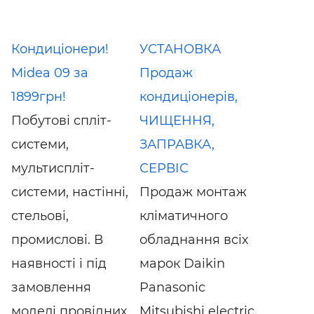
Кондиціонери!
УСТАНОВКА
Midea 09 за
Продаж
1899грн!
кондиціонерів,
Побутові спліт-
ЧИЩЕННЯ,
системи,
ЗАПРАВКА,
мультиспліт-
СЕРВІС
системи, настінні,
Продаж монтаж
стельові,
кліматичного
промислові. В
обладнання всіх
наявності і під
марок Daikin
замовлення
Panasonic
моделі провідних
Mitsubishi electric