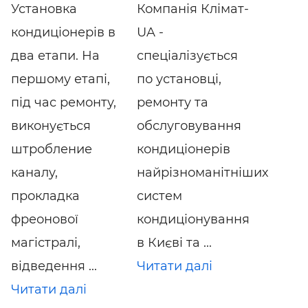
Установка
Компанія Клімат-
кондиціонерів в
UA -
два етапи. На
спеціалізується
першому етапі,
по установці,
під час ремонту,
ремонту та
виконується
обслуговування
штробление
кондиціонерів
каналу,
найрізноманітніших
прокладка
систем
фреонової
кондиціонування
магістралі,
в Києві та ...
відведення ...
Читати далі
Читати далі