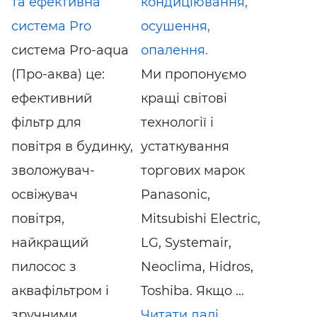
та ефективна
кондиціювання,
система Pro
осушення,
система Pro-aqua
опалення.
(Про-аква) це:
Ми пропонуємо
ефективний
кращі світові
фільтр для
технології і
повітря в будинку,
устаткування
зволожувач-
торгових марок
освіжувач
Panasonic,
повітря,
Mitsubishi Electric,
найкращий
LG, Systemair,
пилосос з
Neoclima, Hidros,
аквафільтром і
Toshiba. Якщо ...
зручними ...
Читати далі