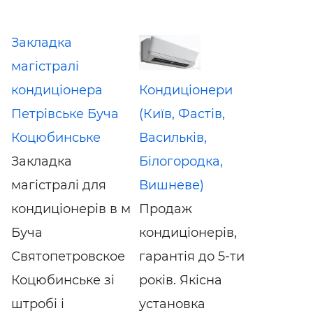
Закладка
магістралі
кондиціонера
Кондиціонери
Петрівське Буча
(Київ, Фастів,
Коцюбинське
Васильків,
Закладка
Білогородка,
магістралі для
Вишневе)
кондиціонерів в м
Продаж
Буча
кондиціонерів,
Святопетровское
гарантія до 5-ти
Коцюбинське зі
років. Якісна
штробі і
установка