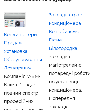
Закладка трас
кондиціонера
Коцюбинське
Кондиціонери.
Гатне
Продаж.
Білогородка
Установка.
Закладка
Обслуговування.
магістралей є
Дозаправку
попередні роботи
Компанія "АВМ-
по установці
Клімат" надає
кондиціонера.
повний спектр
Попередня
професійних
закладка
послуг з продажу,