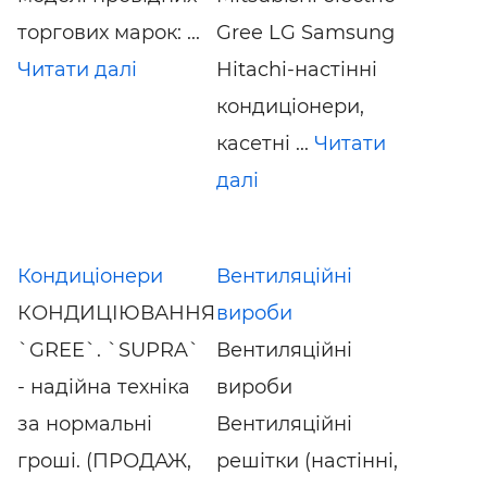
торгових марок: ...
Gree LG Samsung
Читати далі
Hitachi-настінні
кондиціонери,
касетні ...
Читати
далі
Кондиціонери
Вентиляційні
КОНДИЦІЮВАННЯ
вироби
`GREE`. `SUPRA`
Вентиляційні
- надійна техніка
вироби
за нормальні
Вентиляційні
гроші. (ПРОДАЖ,
решітки (настінні,