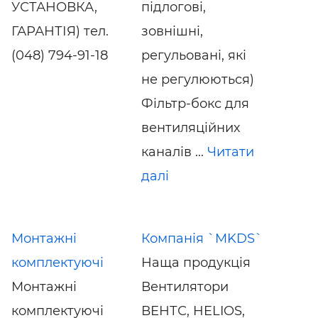
УСТАНОВКА,
підлогові,
ГАРАНТІЯ) тел.
зовнішні,
(048) 794-91-18
регульовані, які
не регулюються)
Фільтр-бокс для
вентиляційних
каналів ...
Читати
далі
Монтажні
Компанія `MKDS`
комплектуючі
Наща продукція
Монтажні
Вентилятори
комплектуючі
ВЕНТС, HELIOS,